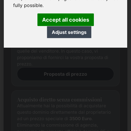
fully possible.
Proposta di prezzo
Cerchiamo sempre di determinare un prezzo
Accept all cookies
di mercato equo per ogni dominio attraverso
una ricerca completa.
Adjust settings
Nonostante ciò, le aspettative di prezzo delle
parti interessate spesso differiscono da
quelle del venditore. In questo caso, vi
proponiamo di fornirci la vostra proposta di
prezzo.
Proposta di prezzo
Acquisto diretto senza commissioni
Attualmente hai la possibilità di acquistare
questo dominio direttamente dal proprietario
ad un prezzo speciale di
3500 Euro
.
Eliminando la commissione di agenzia,