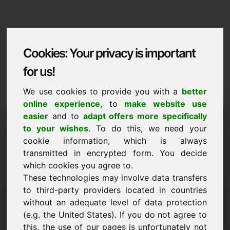
Cookies: Your privacy is important
for us!
We use cookies to provide you with a
better
online experience
, to
make website use
Domaininformation
easier
and to
adapt offers more specifically
to your wishes
. To do this, we need your
Domaininformation | Italiano
cookie information, which is always
transmitted in encrypted form. You decide
Prezzo speciale: 3.500,00 Euro (IVA
esclusa)
which cookies you agree to.
These technologies may involve data transfers
NUOVO
to third-party providers located in countries
Alternative di dominio interessanti direttamente su Find-
without an adequate level of data protection
Your-Domain.eu
scopri ->
(e.g. the United States). If you do not agree to
this, the use of our pages is unfortunately not