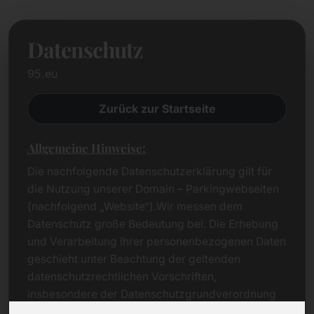
Datenschutz
95.eu
Zurück zur Startseite
Allgemeine Hinweise:
Die nachfolgende Datenschutzerklärung gilt für
die Nutzung unserer Domain – Parkingwebseiten
(nachfolgend „Website“).Wir messen dem
Datenschutz große Bedeutung bei. Die Erhebung
und Verarbeitung Ihrer personenbezogenen Daten
geschieht unter Beachtung der geltenden
datenschutzrechtlichen Vorschriften,
insbesondere der Datenschutzgrundverordnung
(DSGVO).