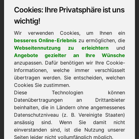
Cookies: Ihre Privatsphäre ist uns
Datenschutzerklärung:
wichtig!
1) Verantwortlicher
Wir verwenden Cookies, um Ihnen ein
besseres Online-Erlebnis
zu ermöglichen, die
Verantwortlicher für die Erhebung, Verarbeitung
Webseitennutzung zu erleichtern
und
und Nutzung Ihrer personenbezogenen Daten im
Angebote gezielter an Ihre Wünsche
Sinne von Art. 4 Nr. 7 DSGVO ist
anzupassen. Dafür benötigen wir Ihre Cookie-
Frank Heilmann, Eichenring 3, 94060 Pocking,
Informationen, welche immer verschlüsselt
Deutschland
übertragen werden. Sie entscheiden, welchen
Sofern Sie der Erhebung, Verarbeitung oder
Cookies Sie zustimmen.
Nutzung Ihrer Daten durch uns nach Maßgabe
Diese Technologien können
dieser Datenschutzbestimmungen insgesamt oder
Datenübertragungen an Drittanbieter
für einzelne Maßnahmen widersprechen wollen,
beinhalten, die in Ländern ohne angemessenes
Datenschutzniveau (z. B. Vereinigte Staaten)
können Sie Ihren Widerspruch an den
ansässig sind. Wenn Sie damit nicht
Verantwortlichen richten. Sie können diese
einverstanden sind, ist die Nutzung unserer
Datenschutzerklärung jederzeit speichern und
Seiten leider nicht vollumfänglich möglich.
ausdrucken.